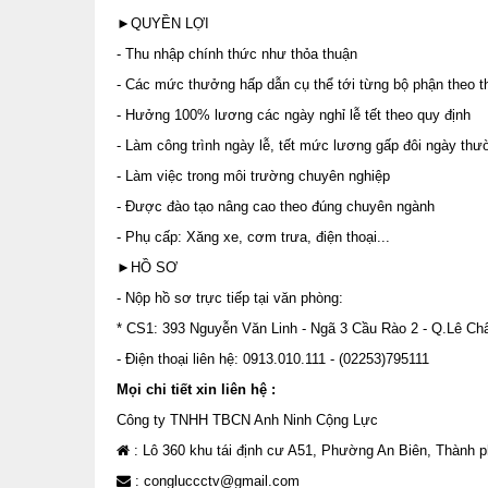
►QUYỀN LỢI
- Thu nhập chính thức như thỏa thuận
- Các mức thưởng hấp dẫn cụ thể tới từng bộ phận theo 
- Hưởng 100% lương các ngày nghỉ lễ tết theo quy định
- Làm công trình ngày lễ, tết mức lương gấp đôi ngày th
- Làm việc trong môi trường chuyên nghiệp
- Được đào tạo nâng cao theo đúng chuyên ngành
- Phụ cấp: Xăng xe, cơm trưa, điện thoại...
►HỒ SƠ
- Nộp hồ sơ trực tiếp tại văn phòng:
* CS1: 393 Nguyễn Văn Linh - Ngã 3 Cầu Rào 2 - Q.Lê Ch
- Điện thoại liên hệ: 0913.010.111 - (02253)795111
Mọi chi tiết xin liên hệ :
Công ty TNHH TBCN Anh Ninh Cộng Lực
: Lô 360 khu tái định cư A51, Phường An Biên, Thành 
: congluccctv@gmail.com