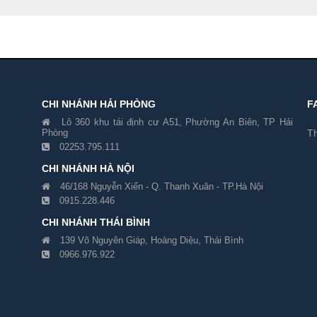
CHI NHÁNH HẢI PHÒNG
F
Lô 360 khu tái định cư A51, Phường An Biên, TP Hải
Phòng
Th
02253.795.111
CHI NHÁNH HÀ NỘI
46/168 Nguyễn Xiển - Q. Thanh Xuân - TP.Hà Nội
0915.228.446
CHI NHÁNH THÁI BÌNH
139 Võ Nguyên Giáp, Hoàng Diệu, Thái Bình
0966.976.922