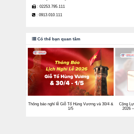
: 02253.795.111
: 0913.010.111
Có thể bạn quan tâm
 Không Gian
Thông báo nghỉ lễ Giỗ Tổ Hùng Vương và 30/4 &
Cộng Lự
ệm Tốt Hơn!
1/5
2026 –