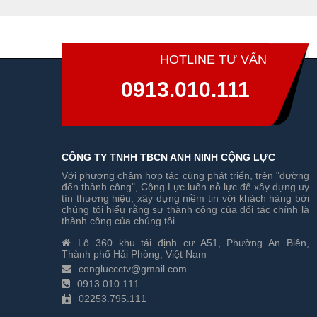
HOTLINE TƯ VẤN
0913.010.111
CÔNG TY TNHH TBCN ANH NINH CỘNG LỰC
Với phương châm hợp tác cùng phát triển, trên "đường
đến thành công", Cộng Lực luôn nỗ lực để xây dựng uy
tín thương hiệu, xây dựng niềm tin với khách hàng bởi
chúng tôi hiểu rằng sự thành công của đối tác chính là
thành công của chúng tôi.
Lô 360 khu tái định cư A51, Phường An Biên,
Thành phố Hải Phòng, Việt Nam
congluccctv@gmail.com
0913.010.111
02253.795.111