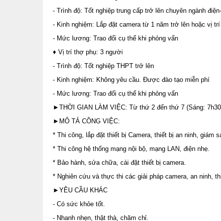
- Trình độ: Tốt nghiệp trung cấp trở lên chuyên ngành điện
- Kinh nghiệm: Lắp đặt camera từ 1 năm trở lên hoặc vị tr
- Mức lương: Trao đổi cụ thể khi phỏng vấn
♦ Vị trí thợ phụ: 3 người
- Trình độ: Tốt nghiệp THPT trở lên
- Kinh nghiệm: Không yêu cầu. Được đào tạo miễn phí
- Mức lương: Trao đổi cụ thể khi phỏng vấn
►THỜI GIAN LÀM VIỆC: Từ thứ 2 đến thứ 7 (Sáng: 7h30-
►MÔ TẢ CÔNG VIỆC:
* Thi công, lắp đặt thiết bị Camera, thiết bị an ninh, giá
* Thi công hệ thống mạng nội bộ, mạng LAN, điện nhẹ.
* Bảo hành, sửa chữa, cài đặt thiết bị camera.
* Nghiên cứu và thực thi các giải pháp camera, an ninh, thi
►YÊU CẦU KHÁC
- Có sức khỏe tốt.
- Nhanh nhẹn, thật thà, chăm chỉ.