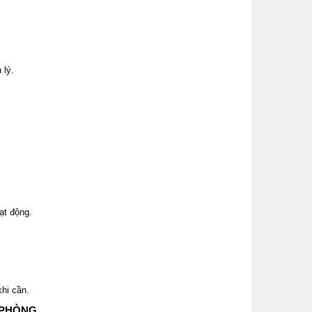
 lý.
ạt động.
hi cần.
 PHÒNG