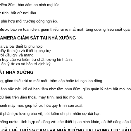
n đêm 80m, bảo đảm an ninh mọi lúc.
 tính, bất cứ nơi đâu.
, phù hợp môi trường công nghiệp.
ược bảo vệ toàn diện, giảm thiểu rủi ro mất mát, tăng cường hiệu suất quản
CAMERA GIÁM SÁT TẠI NHÀ XƯỞNG
 và loại thiết bị phù hợp.
y tín hiệu và thiết bị phụ trợ.
 với đầu ghi và mạng.
n truy cập và kiểm tra chất lượng hình ảnh.
 lý từ xa và bảo trì định kỳ.
SÁT NHÀ XƯỞNG
, giảm thiểu rủi ro mất mát, trộm cắp hoặc tai nạn lao động.
 ảnh sắc nét, kể cả ban đêm nhờ tầm nhìn 80m, giúp quản lý nắm bắt mọi ho
dữ liệu trên điện thoại, máy tính, mọi lúc mọi nơi.
 hành máy móc giúp tối ưu hóa quy trình sản xuất.
t phần lực lượng bảo vệ, tiết kiệm chi phí nhân sự dài hạn.
ống nước, tích hợp dễ dàng với các thiết bị an ninh khác, có thể nâng cấp k
P ĐẶT HỆ THỐNG CAMERA NHÀ XƯỞNG TẠI TRUNG LỰC HẢI