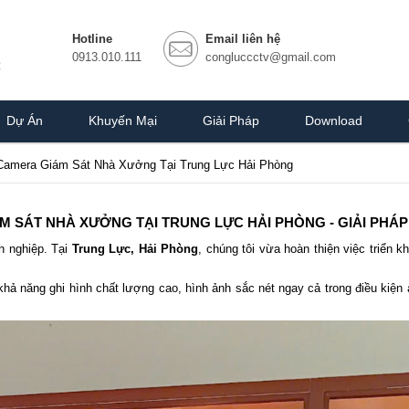
Hotline
Email liên hệ
0913.010.111
congluccctv@gmail.com
Dự Án
Khuyến Mại
Giải Pháp
Download
 Camera Giám Sát Nhà Xưởng Tại Trung Lực Hải Phòng
M SÁT NHÀ XƯỞNG TẠI TRUNG LỰC HẢI PHÒNG - GIẢI PHÁP
h nghiệp. Tại
Trung Lực, Hải Phòng
, chúng tôi vừa hoàn thiện việc triển 
ả năng ghi hình chất lượng cao, hình ảnh sắc nét ngay cả trong điều kiện 