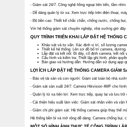
- Giám sát 24/7: Công nghệ hồng ngoại tiên tiến, tầm nhì
- Dễ dàng quản lý từ xa: Xem trực tiếp trên điện thoại, máy
- Độ bền cao: Thiết kế chắc chắn, chống nước, chống bụi
Với hệ thống giám sát chuyên nghiệp, nhà xưởng giờ đây đ
QUY TRÌNH TRIỂN KHAI LẮP ĐẶT HỆ THỐNG 
Khảo sát và tư vấn: Xác định vị trí, số lượng camera
Thiết kế hệ thống: Lên sơ đồ bố trí camera, đường dâ
Lắp đặt và kết nối: Đi dây, cố định camera, kết nối
Cấu hình và kiểm tra: Thiết lập ghi hình, phân quyề
Bàn giao và hướng dẫn: Hướng dẫn sử dụng app quản
LỢI ÍCH LẮP ĐẶT HỆ THỐNG CAMERA GIÁM 
- Bảo vệ tài sản và con người: Giám sát toàn bộ nhà xưởng
- Giám sát sản xuất 24/7: Camera Hikvision 4MP cho hình
- Quản lý từ xa tiện lợi: Xem trực tiếp, quay lại và lưu trữ 
- Cải thiện hiệu suất làm việc: Giám sát nhân viên và vận
- Giảm chi phí giám sát: Hệ thống camera giúp thay thế mộ
Hệ thống bền bỉ và mở rộng dễ dàng: Camera chống bụi, ch
MỘT SỐ HÌNH ẢNH THỰC TẾ CÔNG TRÌNH LẮ