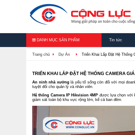
Tin tức
DANH MỤC SẢN PHẨM
Trang chủ
Dự Án
Triển Khai Lắp Đặt Hệ Thống
TRIỂN KHAI LẮP ĐẶT HỆ THỐNG CAMERA GIÁ
An ninh nhà xưởng
là yếu tố sống còn đối với mọi doan
tuyệt đối cho quản lý và nhân viên.
Hệ thống Camera IP Hikvision 4MP
được lựa chọn với kh
giám sát toàn bộ khu vực rộng lớn, kể cả ban đêm.