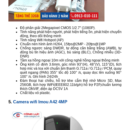
Độ phân giải 2Megapixel CMOS 1/2.7" (1080P).
Tính năng phát hiện người, phát hiện tiếng ồn, phát hiện chuyển
động, theo dõi thông minh
Tính năng Wifi Hotspot (AP)
Chuẩn nén hình ảnh H264, 15fps@2MP - 20fps@1MP
Chống ngược sáng DWDR, tự động cân bằng trắng (AWB), tự
động bù tín hiệu ảnh (AGC), bù sáng (BLC), Chống nhiễu (3D-
DNR)
Tầm xa hồng ngoại 10m với công nghệ hồng ngoại thông minh
Ống kính cố định 3.6mm, góc nhìn 93°(H), 48°(V), 115°(D), tích
hợp míc và loa với chuẩn âm thanh G.711a / G.711u / PCM, quay
quét ngang (PAN) 355° tốc độ 100° /s, quay dọc lên xuống 90°
100° /s. Ghi hình 24/24h
Đàm thoại hai chiều, hỗ trợ khe cắm thẻ nhớ Micro SD, Max
256GB, tích hợp WiFi(IEEE802.11b/g/n) hỗ trợ P2P,chuẩn tương
thích ONVIF, điện áp DC5V 1A
Chất liệu vỏ plastic.
5.
Camera wifi Imou A42 4MP