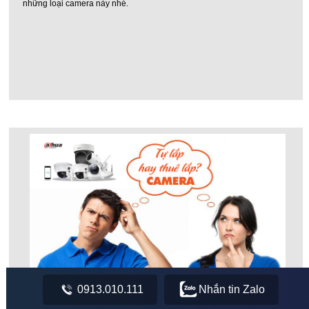
những loại camera này nhé.
0913.010.111
Nhắn tin Zalo
Nên Mua Camera Về Tự Lắp Hay Thuê Đơn Vị Lắp Đặt Tốt
Nhất?