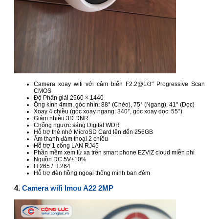
Camera xoay wifi với cảm biến F2.2@1/3" Progressive Scan
CMOS
Độ Phân giải 2560 × 1440
Ống kính 4mm, góc nhìn: 88° (Chéo), 75° (Ngang), 41° (Dọc)
Xoay 4 chiều (góc xoay ngang: 340°, góc xoay dọc: 55°)
Giảm nhiễu 3D DNR
Chống ngược sáng Digital WDR
Hỗ trợ thẻ nhớ MicroSD Card lên đến 256GB
Âm thanh đàm thoại 2 chiều
Hỗ trợ 1 cổng LAN RJ45
Phần mềm xem từ xa trên smart phone EZVIZ cloud miễn phí
Nguồn DC 5V±10%
H.265 / H.264
Hỗ trợ đèn hồng ngoại thông minh ban đêm
4.
Camera wifi Imou A22 2MP