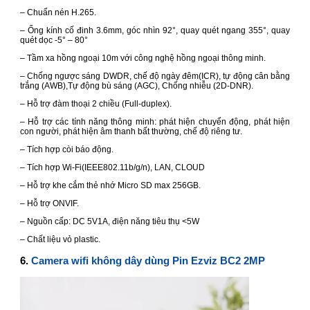
– Chuẩn nén H.265.
– Ống kính cố đinh 3.6mm, góc nhìn 92°, quay quét ngang 355°, quay
quét dọc -5° – 80°
– Tầm xa hồng ngoại 10m với công nghệ hồng ngoại thông minh.
– Chống ngược sáng DWDR, chế độ ngày đêm(ICR), tự động cân bằng
trắng (AWB),Tự động bù sáng (AGC), Chống nhiễu (2D-DNR).
– Hỗ trợ đàm thoại 2 chiều (Full-duplex).
– Hỗ trợ các tính năng thông minh: phát hiện chuyển động, phát hiện
con người, phát hiện âm thanh bất thường, chế độ riêng tư.
– Tích hợp còi báo động.
– Tích hợp Wi-Fi(IEEE802.11b/g/n), LAN, CLOUD
– Hỗ trợ khe cắm thẻ nhớ Micro SD max 256GB.
– Hỗ trợ ONVIF.
– Nguồn cấp: DC 5V1A, điện năng tiêu thụ <5W
– Chất liệu vỏ plastic.
6.
Camera wifi không dây dùng Pin Ezviz BC2 2MP