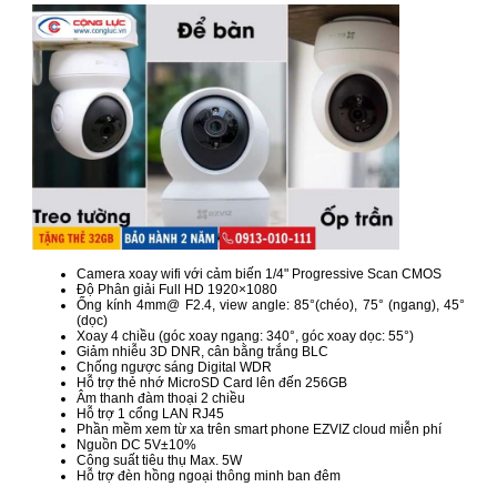
Camera xoay wifi với cảm biến 1/4" Progressive Scan CMOS
Độ Phân giải Full HD 1920×1080
Ống kính 4mm@ F2.4, view angle: 85°(chéo), 75° (ngang), 45°
(dọc)
Xoay 4 chiều (góc xoay ngang: 340°, góc xoay dọc: 55°)
Giảm nhiễu 3D DNR, cân bằng trắng BLC
Chống ngược sáng Digital WDR
Hỗ trợ thẻ nhớ MicroSD Card lên đến 256GB
Âm thanh đàm thoại 2 chiều
Hỗ trợ 1 cổng LAN RJ45
Phần mềm xem từ xa trên smart phone EZVIZ cloud miễn phí
Nguồn DC 5V±10%
Công suất tiêu thụ Max. 5W
Hỗ trợ đèn hồng ngoại thông minh ban đêm