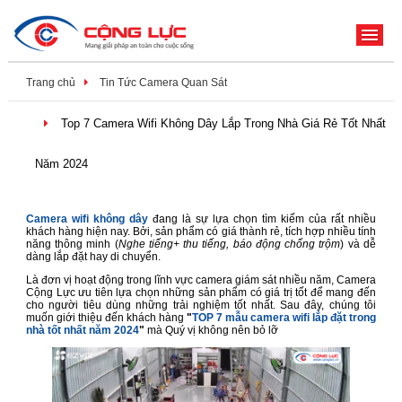
ME
Trang chủ
Tin Tức Camera Quan Sát
Top 7 Camera Wifi Không Dây Lắp Trong Nhà Giá Rẻ Tốt Nhất
Năm 2024
Camera wifi không dây
đang là sự lựa chọn tìm kiếm của rất nhiều
khách hàng hiện nay. Bởi, sản phẩm có giá thành rẻ, tích hợp nhiều tính
năng thông minh (
Nghe tiếng+ thu tiếng, báo động chống trộm
) và dễ
dàng lắp đặt hay di chuyển.
Là đơn vị hoạt động trong lĩnh vực camera giám sát nhiều năm, Camera
Cộng Lực ưu tiên lựa chọn những sản phẩm có giá trị tốt để mang đến
cho người tiêu dùng những trải nghiệm tốt nhất. Sau đây, chúng tôi
muốn giới thiệu đến khách hàng
"
TOP 7 mẫu camera wifi lắp đặt trong
nhà tốt nhất năm 2024
"
mà Quý vị không nên bỏ lỡ