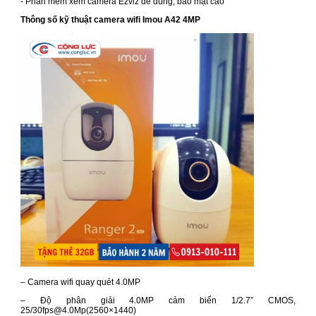
- Phần mềm xem camera Ezviz dễ dùng, bảo mật cao
Thông số kỹ thuật camera wifi Imou A42 4MP
– Camera wifi quay quét 4.0MP
– Độ phân giải 4.0MP cảm biến 1/2.7” CMOS,
25/30fps@4.0Mp(2560×1440)