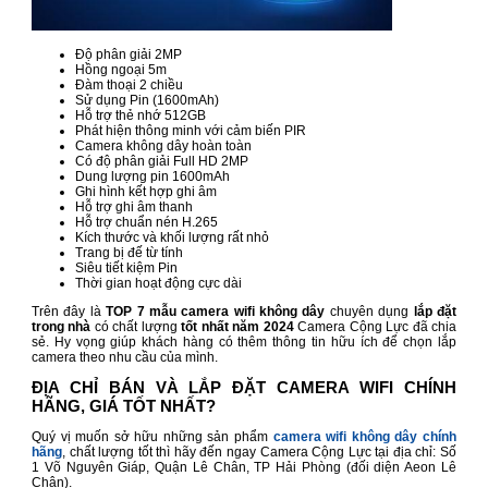
Độ phân giải 2MP
Hồng ngoại 5m
Đàm thoại 2 chiều
Sử dụng Pin (1600mAh)
Hỗ trợ thẻ nhớ 512GB
Phát hiện thông minh với cảm biến PIR
Camera không dây hoàn toàn
Có độ phân giải Full HD 2MP
Dung lượng pin 1600mAh
Ghi hình kết hợp ghi âm
Hỗ trợ ghi âm thanh
Hỗ trợ chuẩn nén H.265
Kích thước và khối lượng rất nhỏ
Trang bị đế từ tính
Siêu tiết kiệm Pin
Thời gian hoạt động cực dài
Trên đây là
TOP 7 mẫu camera wifi không dây
chuyên dụng
lắp đặt
trong nhà
có chất lượng
tốt nhất năm 2024
Camera Cộng Lực đã chia
sẻ. Hy vọng giúp khách hàng có thêm thông tin hữu ích để chọn lắp
camera theo nhu cầu của mình.
ĐỊA CHỈ BÁN VÀ LẮP ĐẶT CAMERA WIFI CHÍNH
HÃNG, GIÁ TỐT NHẤT?
Quý vị muốn sở hữu những sản phẩm
camera wifi không dây chính
hãng
, chất lượng tốt thì hãy đến ngay Camera Cộng Lực tại địa chỉ: Số
1 Võ Nguyên Giáp, Quận Lê Chân, TP Hải Phòng (đối diện Aeon Lê
Chân).