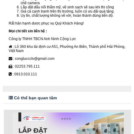
chẽ camera
Lắp đặt đấu nối thẩm mỹ, vệ sinh sạch sẽ sau khi thi công
Giá cả cạnh tranh trên thị trường, luôn có ưu đãi quà tặng
Uy tín, chất lượng không vẽ vời, hoàn thành đúng tiến độ.
Rất hân hạnh được phục vụ Quý Khách Hàng!
Mọi chi tiết xin liên hệ :
Công ty TNHH TBCN Anh Ninh Cộng Lực
: Lô 360 khu tái định cư A51, Phường An Biên, Thành phố Hải Phòng,
Việt Nam
: congluccctv@gmail.com
: 02253.795.111
: 0913.010.111
Có thể bạn quan tâm