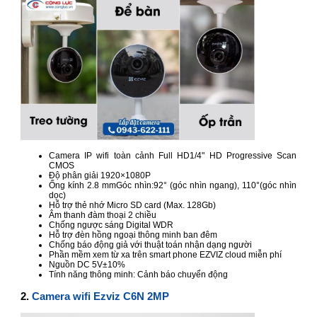
Camera IP wifi toàn cảnh Full HD1/4" HD Progressive Scan
CMOS
Độ phân giải 1920×1080P
Ống kính 2.8 mmGóc nhìn:92° (góc nhìn ngang), 110°(góc nhìn
dọc)
Hỗ trợ thẻ nhớ Micro SD card (Max. 128Gb)
Âm thanh đàm thoại 2 chiều
Chống ngược sáng Digital WDR
Hỗ trợ đèn hồng ngoại thông minh ban đêm
Chống báo động giả với thuật toán nhận dạng người
Phần mềm xem từ xa trên smart phone EZVIZ cloud miễn phí
Nguồn DC 5V±10%
Tính năng thông minh: Cảnh báo chuyển động
2.
Camera wifi Ezviz C6N 2MP